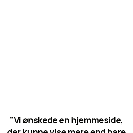
Better Developers
H
j
e
m
m
e
s
i
d
e
Se hjemmeside
"Vi ønskede en hjemmeside,
der kunne vise mere end bare