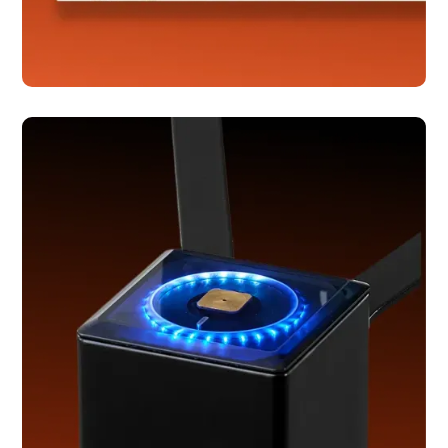
Serpier
Webflow udvikling