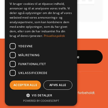
Vi bruger cookies til at tilpasse indhold,
annoncer og til at analysere vores trafik. Vi
deler også oplysninger om din brug af vores
websted med vores annoncerings- og
analysepartnere, som kan kombinere dem
med andre oplysninger, som du har givet
Steadytrack
dem, eller som de har indsamlet fra din
brug af deres tjenester.
Privatlivspolitik
Hjemmeside
YDEEVNE
MÅLRETNING
Book uforpligtende samtale
FUNKTIONALITET
UKLASSIFICEREDE
Privatlivspolitik
ACCEPTER ALLE
AFVIS ALLE
© 2025 Frederik Brandt. Alle rettigheder forbeholdt.
VIS DETALJER
POWERED BY COOKIESCRIPT