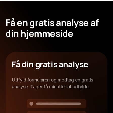
F
å
e
n
g
r
a
t
i
s
a
n
a
l
y
s
e
a
f
d
i
n
h
j
e
m
m
e
s
i
d
e
Få din gratis analyse
Udfyld formularen og modtag en gratis
analyse. Tager få minutter at udfylde.