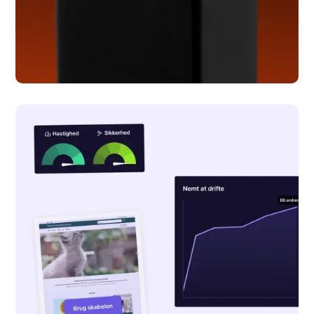
Geysier
Webflow udvikling