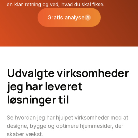
en klar retning og ved, hvad du skal fikse.
Gratis analyse
U
d
v
a
l
g
t
e
v
i
r
k
s
o
m
h
e
d
e
r
j
e
g
h
a
r
l
e
v
e
r
e
t
l
ø
s
n
i
n
g
e
r
t
i
l
Se hvordan jeg har hjulpet virksomheder med at
designe, bygge og optimere hjemmesider, der
skaber vækst.