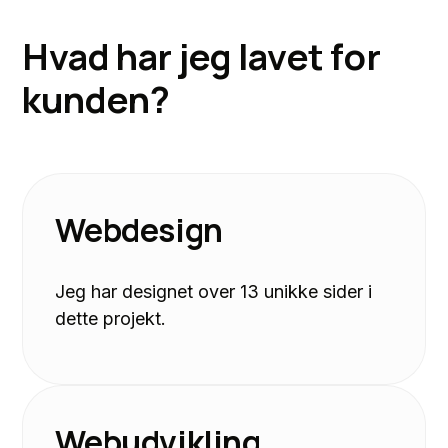
H
v
a
d
h
a
r
j
e
g
l
a
v
e
t
f
o
r
k
u
n
d
e
n
?
Webdesign
Jeg har designet over 13 unikke sider i
dette projekt.
Webudvikling