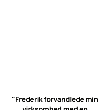
IT-Compliance
H
j
e
m
m
e
s
i
d
e
"Frederik forvandlede min
virksomhed med en