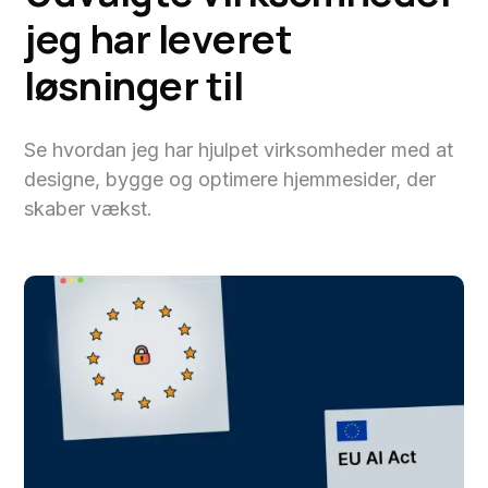
j
e
g
h
a
r
l
e
v
e
r
e
t
l
ø
s
n
i
n
g
e
r
t
i
l
Se hvordan jeg har hjulpet virksomheder med at
designe, bygge og optimere hjemmesider, der
skaber vækst.