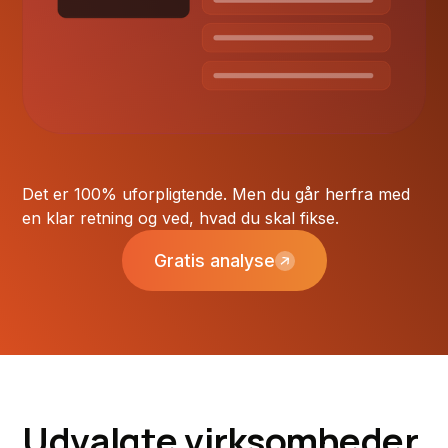
Det er 100% uforpligtende. Men du går herfra med
en klar retning og ved, hvad du skal fikse.
Gratis analyse
U
d
v
a
l
g
t
e
v
i
r
k
s
o
m
h
e
d
e
r