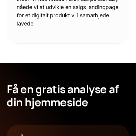
nåede vi at udvikle en salgs landingpage
for et digitalt produkt vi i samarbjede
lavede.
F
å
e
n
g
r
a
t
i
s
a
n
a
l
y
s
e
a
f
d
i
n
h
j
e
m
m
e
s
i
d
e