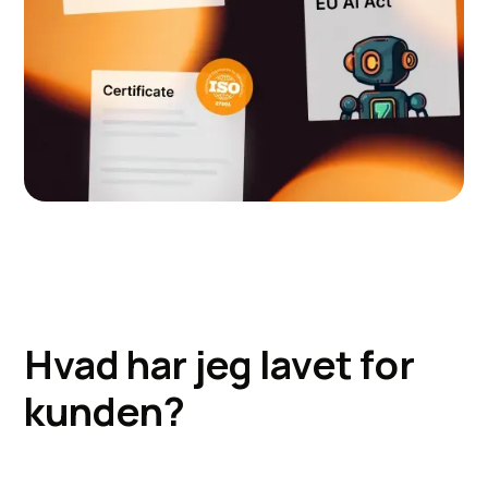
H
v
a
d
h
a
r
j
e
g
l
a
v
e
t
f
o
r
k
u
n
d
e
n
?